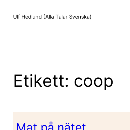
Hoppa
till
Ulf Hedlund (Alla Talar Svenska)
innehåll
Etikett:
coop
Mat på nätet