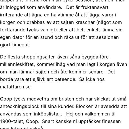
är inloggad som användare. Det är fruktansvärt
irriterande att ägna en halvtimme åt att lägga varor i
korgen och drabbas av att sajten kraschar (något som
fortfarande tycks vanligt) eller att helt enkelt lämna sin
egen dator för en stund och råka ut för att sessionen
gjort timeout.
De flesta shoppingsajter, även såna byggda före
millennieskiftet, kommer ihåg vad man lagt i korgen även
om man lämnar sajten och återkommer senare. Det
borde vara ett självklart beteende. Så icke hos
mataffaren.se.
Coop tycks medvetna om bristen och har skickat ut små
anteckningsblock till sina kunder. Blocken är avsedda att
användas som inköpslista… Hej och välkommen till
1900-talet, Coop. Snart kanske ni upptäcker finessen
med Internet också.