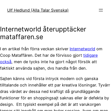
Hoppa
till
Ulf Hedlund (Alla Talar Svenska)
innehåll
Internetworld återupptäcker
mataffaren.se
I en artikel från förra veckan skriver
Internetworld
om
Coop Mataffären. Det har de förvisso gjort
tidigare
också
, men de tycks inte ha gjort något försök att
faktiskt använda sajten, dvs handla från den.
Sajten känns vid första intryck modern och ganska
tilltalande och innehåller ett par kreativa lösningar. Tyvärr
dras värdet av dessa ned kraftigt då grundläggande
funktioner för en shoppingsajt saknas eller är defekta by
design. Ett typiskt exempel på det är att varukorgen
tappar sitt innehåll om man byter session, även om man