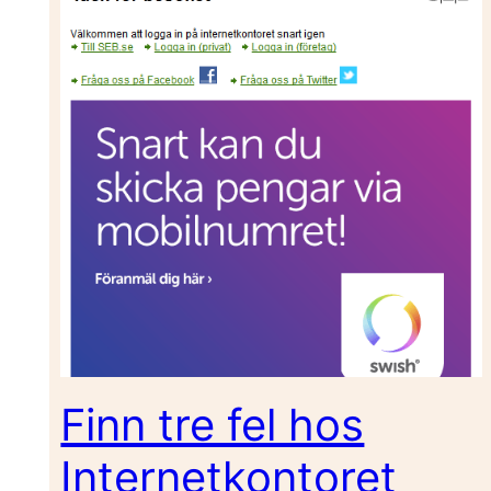
Finn tre fel hos
Internetkontoret