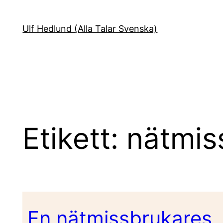
Hoppa
till
Ulf Hedlund (Alla Talar Svenska)
innehåll
Etikett:
nätmis
En nätmissbrukares