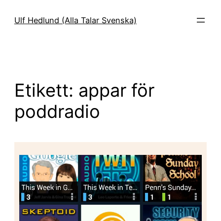
Hoppa
till
Ulf Hedlund (Alla Talar Svenska)
innehåll
Etikett:
appar för
poddradio