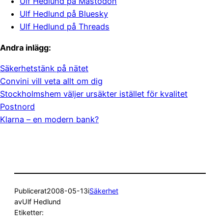
Ulf Hedlund på Mastodon
Ulf Hedlund på Bluesky
Ulf Hedlund på Threads
Andra inlägg:
Säkerhetstänk på nätet
Convini vill veta allt om dig
Stockholmshem väljer ursäkter istället för kvalitet
Postnord
Klarna – en modern bank?
Publicerat
2008-05-13
i
Säkerhet
av
Ulf Hedlund
Etiketter: