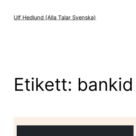
Hoppa
till
Ulf Hedlund (Alla Talar Svenska)
innehåll
Etikett:
bankid