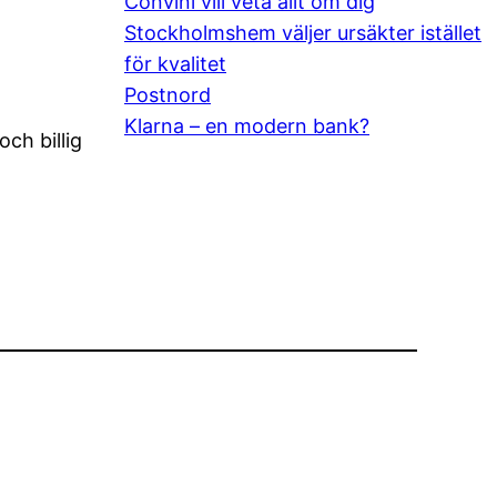
Convini vill veta allt om dig
Stockholmshem väljer ursäkter istället
för kvalitet
Postnord
Klarna – en modern bank?
ch billig