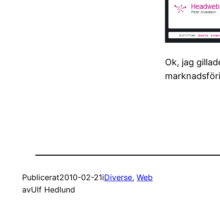
Ok, jag gilla
marknadsföri
Publicerat
2010-02-21
i
Diverse
, 
Web
av
Ulf Hedlund