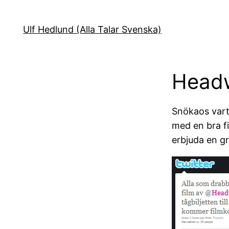
Hoppa
till
Ulf Hedlund (Alla Talar Svenska)
innehåll
Headwe
Snökaos vart
med en bra f
erbjuda en gr